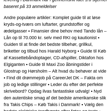
baseret på
33
anmeldelser
Andre populære artikler:
Komplet guide til at løse
kryds-og-tværs om luftarter, grundstoffer og
ædelgasser
•
Finansier dine behov med Tando lån –
Lån op til 70.000 kr. selv med RKI og kautionist
•
Guiden til at finde det bedste tilbehør, grillkul,
briketter og tilbud hos Harald Nyborg
•
Guide til Køb
af Kassettebåndoptager, CD-afspiller, Diktafon hos
Elgiganten
•
Guide til Maxi Zoo åbningstider i
Glostrup og Hørsholm – Alt hvad du behøver at vide
•
Find dit drømmejob på CareerJet DK – Fakta om
job og ledige stillinger
•
Leder du efter det perfekte
skrivebord? Opdag ilvas fantastiske udvalg!
•
Nyd
den autentiske smag af det bedste amerikanske slik
fra Takis Chips – Køb Takis i Danmark!
•
Vælg den