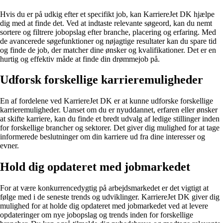
Hvis du er på udkig efter et specifikt job, kan KarriereJet DK hjælpe
dig med at finde det. Ved at indtaste relevante søgeord, kan du nemt
sortere og filtrere jobopslag efter branche, placering og erfaring. Med
de avancerede søgefunktioner og nøjagtige resultater kan du spare tid
og finde de job, der matcher dine ønsker og kvalifikationer. Det er en
hurtig og effektiv måde at finde din drømmejob på.
Udforsk forskellige karrieremuligheder
En af fordelene ved KarriereJet DK er at kunne udforske forskellige
karrieremuligheder. Uanset om du er nyuddannet, erfaren eller ønsker
at skifte karriere, kan du finde et bredt udvalg af ledige stillinger inden
for forskellige brancher og sektorer. Det giver dig mulighed for at tage
informerede beslutninger om din karriere ud fra dine interesser og
evner.
Hold dig opdateret med jobmarkedet
For at være konkurrencedygtig på arbejdsmarkedet er det vigtigt at
følge med i de seneste trends og udviklinger. KarriereJet DK giver dig
mulighed for at holde dig opdateret med jobmarkedet ved at levere
opdateringer om nye jobopslag og trends inden for forskellige