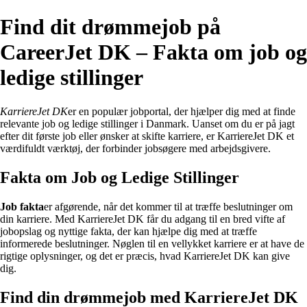
Find dit drømmejob på
CareerJet DK – Fakta om job og
ledige stillinger
KarriereJet DK
er en populær jobportal, der hjælper dig med at finde
relevante job og ledige stillinger i Danmark. Uanset om du er på jagt
efter dit første job eller ønsker at skifte karriere, er KarriereJet DK et
værdifuldt værktøj, der forbinder jobsøgere med arbejdsgivere.
Fakta om Job og Ledige Stillinger
Job fakta
er afgørende, når det kommer til at træffe beslutninger om
din karriere. Med KarriereJet DK får du adgang til en bred vifte af
jobopslag og nyttige fakta, der kan hjælpe dig med at træffe
informerede beslutninger. Nøglen til en vellykket karriere er at have de
rigtige oplysninger, og det er præcis, hvad KarriereJet DK kan give
dig.
Find din drømmejob med KarriereJet DK