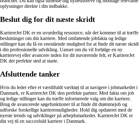
brancher. Du kan også tilmelde dig nyhedsbreve og modtage relevante
oplysninger direkte i din indbakke.
Beslut dig for dit næste skridt
KarriereJet DK er en uvurderlig ressource, når det kommer til at træffe
beslutninger om din karriere. Med omfattende jobfakta og ledige
stillinger kan du få en enestående mulighed for at finde dit næste skridt
i din professionelle udvikling. Uanset om du vil forfølge en ny
karrierevej eller avancere inden for dit nuværende felt, er KarriereJet
DK det perfekte sted at starte.
Afsluttende tanker
Hvis du leder efter et værdifuldt værktøj til at navigere i jobmarkedet i
Danmark, er KarriereJet DK den perfekte partner. Med fakta om job
og ledige stillinger kan du træffe informerede valg om din karriere.
Brug de avancerede søgefunktioner til at finde dit drømmejob og
udforske forskellige karrieremuligheder. Hold dig opdateret med de
nyeste trends og udviklinger på arbejdsmarkedet. KarriereJet DK er
din vej til en succesfuld karriere i Danmark.