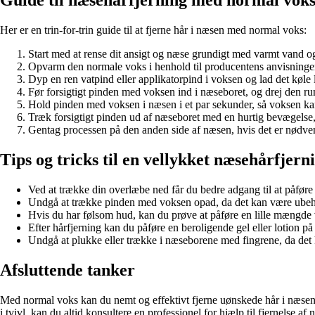
Guide til næsehårfjerning med normal vok
Her er en trin-for-trin guide til at fjerne hår i næsen med normal voks:
Start med at rense dit ansigt og næse grundigt med varmt vand og
Opvarm den normale voks i henhold til producentens anvisninger
Dyp en ren vatpind eller applikatorpind i voksen og lad det køle li
Før forsigtigt pinden med voksen ind i næseboret, og drej den rund
Hold pinden med voksen i næsen i et par sekunder, så voksen kan
Træk forsigtigt pinden ud af næseboret med en hurtig bevægelse,
Gentag processen på den anden side af næsen, hvis det er nødve
Tips og tricks til en vellykket næsehårfjern
Ved at trække din overlæbe ned får du bedre adgang til at påføre
Undgå at trække pinden med voksen opad, da det kan være ubehage
Hvis du har følsom hud, kan du prøve at påføre en lille mængde vok
Efter hårfjerning kan du påføre en beroligende gel eller lotion på 
Undgå at plukke eller trække i næseborene med fingrene, da det 
Afsluttende tanker
Med normal voks kan du nemt og effektivt fjerne uønskede hår i næsen. 
i tvivl, kan du altid konsultere en professionel for hjælp til fjernelse af 