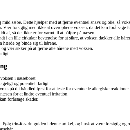
s
 mild sæbe. Dette hjælper med at fjerne eventuel snavs og olie, så voks
. Vær forsigtig med ikke at overophede voksen, da det kan forårsage f
dt af, så det ikke er for varmt til at påføre på næsen.
t i en lille cirkulær bevægelse for at sikre, at voksen dækker alle håre
 hærde og binde sig til hårene.
 og vær sikker på at fjerne alle hårene med voksen.
ndigt.
ing
 voksen i næseboret.
ligt og potentielt farligt.
s på dit håndled først for at teste for eventuelle allergiske reaktioner
næsen for at lindre eventuel irritation.
kan forårsage skader.
Følg trin-for-trin guiden i denne artikel, og husk at være forsigtig og
næsehår.