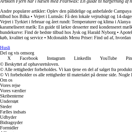
Artiklen Fjern hår i næsen med Pearlwax: En guide til hårfjerning af 
Andre populære artikler:
Oplev den pålidelige og anbefalede Campaya 
tilbud hos Bilka
•
Vejret i Lumsås: Få den lokale vejrudsigt og 14-dag
Vejret i Tyrkiet i februar og året rundt: Temperaturer og klima i Alanya 
karameliseret mælk: En guide til lækre desserter med kondenseret mæl
hundekurve: Find de bedste tilbud hos Jysk og Harald Nyborg
•
Apotek
køb, kvalitet og service
•
Mcdonalds Menu Priser: Find ud af, hvordan 
H
usli
Del og vis omsorg
X
Facebook
Instagram
LinkedIn
YouTube
Pin
© Beskyttet af ophavsretsloven.
© Alle rettigheder forbeholdes. Vi kan tjene en del af salget fra produk
© Vi forbeholder os alle rettigheder til materialet på denne side. Nogle
Om os
Vores rejse
Vores værdier
Skribenterne
Understøt
Steder
Fælles indsats
Udbyder
Bidragsyder
Formidler