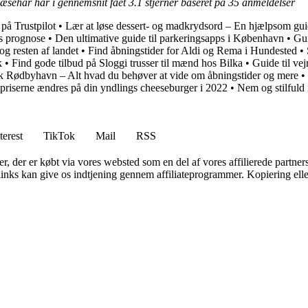
næsehår har i gennemsnit fået
3.1
stjerner baseret på
35
anmeldelser
på Trustpilot
•
Lær at løse dessert- og madkrydsord – En hjælpsom gu
es prognose
•
Den ultimative guide til parkeringsapps i København
•
Gui
og resten af landet
•
Find åbningstider for Aldi og Rema i Hundested
•
k
•
Find gode tilbud på Sloggi trusser til mænd hos Bilka
•
Guide til ve
 Rødbyhavn – Alt hvad du behøver at vide om åbningstider og mere
•
priserne ændres på din yndlings cheeseburger i 2022
•
Nem og stilfuld
terest
TikTok
Mail
RSS
ter, der er købt via vores websted som en del af vores affilierede partne
 links kan give os indtjening gennem affiliateprogrammer. Kopiering elle