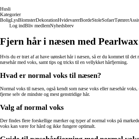
H
usli
Kategorier
Bolig
Lys
Blomster
Dekoration
Hvidevarer
Borde
Stole
Sofaer
Tømrer
Assi
Log ind
Bliv medlem
Nyhedsbrev
Fjern hår i næsen med Pearlwax:
Hvis du er træt af at have uønsket hår i næsen, så er du kommet til det r
næsehår med voks, samt tips og tricks til en vellykket hårfjerning.
Hvad er normal voks til næsen?
Normal voks til næsen, også kendt som næse voks eller næsehår voks, er e
fjerne selv de mindste og mest genstridige hår.
Valg af normal voks
Der findes flere forskellige mærker og typer af normal voks på markede
voks kan være for hård og ikke fungere optimalt.