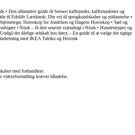
ide
•
Den ultimative guide til Senseo kaffepuder, kaffemaskiner og
de til Edulife Lærdansk: Din vej til sprogkundskaber og uddannelse
•
Stjernetegn: Horoskop for Jomfruen og Dagens Horoskop
•
Sød og
jrudsigter i Nuuk – få den seneste vejrudsigt i Nuuk
•
Hundetæpper og
Undgå det dårlige selskab hos føtex – En guide til at vælge det rigtige
 indretning med IKEA Talrika og Heroisk
rskaber med forhandlere.
r videreformidling kræver tilladelse.