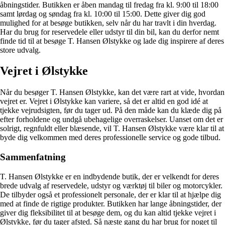
åbningstider. Butikken er åben mandag til fredag fra kl. 9:00 til 18:00
samt lørdag og søndag fra kl. 10:00 til 15:00. Dette giver dig god
mulighed for at besøge butikken, selv når du har travlt i din hverdag.
Har du brug for reservedele eller udstyr til din bil, kan du derfor nemt
finde tid til at besøge T. Hansen Ølstykke og lade dig inspirere af deres
store udvalg.
Vejret i Ølstykke
Når du besøger T. Hansen Ølstykke, kan det være rart at vide, hvordan
vejret er. Vejret i Ølstykke kan variere, så det er altid en god idé at
tjekke vejrudsigten, før du tager ud. På den måde kan du klæde dig på
efter forholdene og undgå ubehagelige overraskelser. Uanset om det er
solrigt, regnfuldt eller blæsende, vil T. Hansen Ølstykke være klar til at
byde dig velkommen med deres professionelle service og gode tilbud.
Sammenfatning
T. Hansen Ølstykke er en indbydende butik, der er velkendt for deres
brede udvalg af reservedele, udstyr og værktøj til biler og motorcykler.
De tilbyder også et professionelt personale, der er klar til at hjælpe dig
med at finde de rigtige produkter. Butikken har lange åbningstider, der
giver dig fleksibilitet til at besøge dem, og du kan altid tjekke vejret i
Ølstykke, før du tager afsted. Så næste gang du har brug for noget til