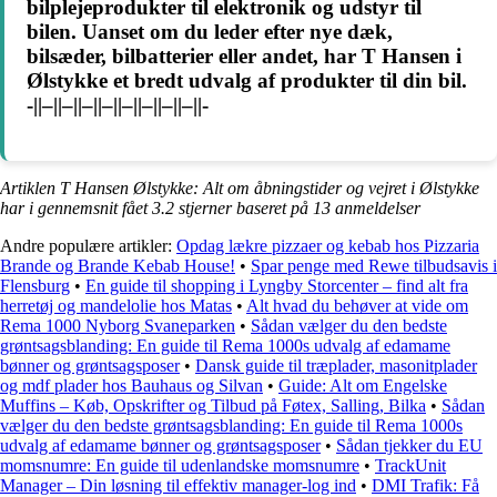
bilplejeprodukter til elektronik og udstyr til
bilen. Uanset om du leder efter nye dæk,
bilsæder, bilbatterier eller andet, har T Hansen i
Ølstykke et bredt udvalg af produkter til din bil.
-||–||–||–||–||–||–||–||–||-
Artiklen T Hansen Ølstykke: Alt om åbningstider og vejret i Ølstykke
har i gennemsnit fået
3.2
stjerner baseret på
13
anmeldelser
Andre populære artikler:
Opdag lækre pizzaer og kebab hos Pizzaria
Brande og Brande Kebab House!
•
Spar penge med Rewe tilbudsavis i
Flensburg
•
En guide til shopping i Lyngby Storcenter – find alt fra
herretøj og mandelolie hos Matas
•
Alt hvad du behøver at vide om
Rema 1000 Nyborg Svaneparken
•
Sådan vælger du den bedste
grøntsagsblanding: En guide til Rema 1000s udvalg af edamame
bønner og grøntsagsposer
•
Dansk guide til træplader, masonitplader
og mdf plader hos Bauhaus og Silvan
•
Guide: Alt om Engelske
Muffins – Køb, Opskrifter og Tilbud på Føtex, Salling, Bilka
•
Sådan
vælger du den bedste grøntsagsblanding: En guide til Rema 1000s
udvalg af edamame bønner og grøntsagsposer
•
Sådan tjekker du EU
momsnumre: En guide til udenlandske momsnumre
•
TrackUnit
Manager – Din løsning til effektiv manager-log ind
•
DMI Trafik: Få