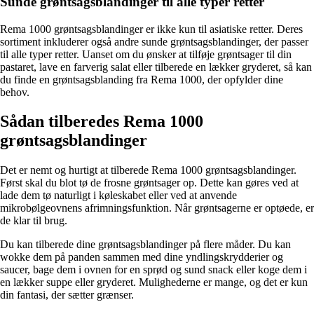
Sunde grøntsagsblandinger til alle typer retter
Rema 1000 grøntsagsblandinger er ikke kun til asiatiske retter. Deres
sortiment inkluderer også andre sunde grøntsagsblandinger, der passer
til alle typer retter. Uanset om du ønsker at tilføje grøntsager til din
pastaret, lave en farverig salat eller tilberede en lækker gryderet, så kan
du finde en grøntsagsblanding fra Rema 1000, der opfylder dine
behov.
Sådan tilberedes Rema 1000
grøntsagsblandinger
Det er nemt og hurtigt at tilberede Rema 1000 grøntsagsblandinger.
Først skal du blot tø de frosne grøntsager op. Dette kan gøres ved at
lade dem tø naturligt i køleskabet eller ved at anvende
mikrobølgeovnens afrimningsfunktion. Når grøntsagerne er optøede, er
de klar til brug.
Du kan tilberede dine grøntsagsblandinger på flere måder. Du kan
wokke dem på panden sammen med dine yndlingskrydderier og
saucer, bage dem i ovnen for en sprød og sund snack eller koge dem i
en lækker suppe eller gryderet. Mulighederne er mange, og det er kun
din fantasi, der sætter grænser.