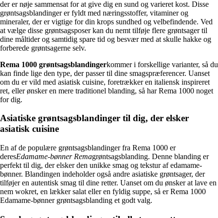
der er nøje sammensat for at give dig en sund og varieret kost. Disse
grøntsagsblandinger er fyldt med næringsstoffer, vitaminer og
mineraler, der er vigtige for din krops sundhed og velbefindende. Ved
at vælge disse grøntsagsposer kan du nemt tilføje flere grøntsager til
dine måltider og samtidig spare tid og besvær med at skulle hakke og
forberede grøntsagerne selv.
Rema 1000 grøntsagsblandinger
kommer i forskellige varianter, så du
kan finde lige den type, der passer til dine smagspræferencer. Uanset
om du er vild med asiatisk cuisine, foretrækker en italiensk inspireret
ret, eller ønsker en mere traditionel blanding, så har Rema 1000 noget
for dig.
Asiatiske grøntsagsblandinger til dig, der elsker
asiatisk cuisine
En af de populære grøntsagsblandinger fra Rema 1000 er
deres
Edamame-bønner Rema
grøntsagsblanding. Denne blanding er
perfekt til dig, der elsker den unikke smag og tekstur af edamame-
bønner. Blandingen indeholder også andre asiatiske grøntsager, der
tilføjer en autentisk smag til dine retter. Uanset om du ønsker at lave en
nem wokret, en lækker salat eller en fyldig suppe, så er Rema 1000
Edamame-bønner grøntsagsblanding et godt valg.