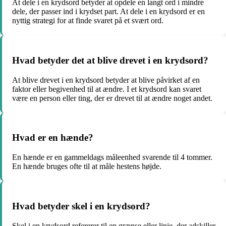
At dele i en krydsord betyder at opdele en langt ord i mindre
dele, der passer ind i krydset part. At dele i en krydsord er en
nyttig strategi for at finde svaret på et svært ord.
Hvad betyder det at blive drevet i en krydsord?
At blive drevet i en krydsord betyder at blive påvirket af en
faktor eller begivenhed til at ændre. I et krydsord kan svaret
være en person eller ting, der er drevet til at ændre noget andet.
Hvad er en hænde?
En hænde er en gammeldags måleenhed svarende til 4 tommer.
En hænde bruges ofte til at måle hestens højde.
Hvad betyder skel i en krydsord?
Skel i en krydsord refererer til en grænse eller linje, der adskiller