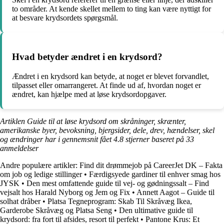
to områder. At kende skellet mellem to ting kan være nyttigt for
at besvare krydsordets spørgsmål.
Hvad betyder ændret i en krydsord?
Ændret i en krydsord kan betyde, at noget er blevet forvandlet,
tilpasset eller omarrangeret. At finde ud af, hvordan noget er
ændret, kan hjælpe med at løse krydsordopgaver.
Artiklen Guide til at løse krydsord om skråninger, skrænter,
amerikanske byer, bevoksning, bjergsider, dele, drev, hændelser, skel
og ændringer har i gennemsnit fået
4.8
stjerner baseret på
33
anmeldelser
Andre populære artikler:
Find dit drømmejob på CareerJet DK – Fakta
om job og ledige stillinger
•
Færdigsyede gardiner til enhver smag hos
JYSK
•
Den mest omfattende guide til vej- og gødningssalt – Find
vejsalt hos Harald Nyborg og Jem og Fix
•
Annett Aagot – Guide til
solhat dråber
•
Platsa Tegneprogram: Skab Til Skråvæg Ikea,
Garderobe Skråvæg og Platsa Seng
•
Den ultimative guide til
krydsord: fra fort til afsides, resort til perfekt
•
Pantone Krus: Et