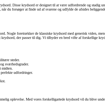
ydsord. Disse krydsord er designet til at være udfordrende og stadig un
, når du forsøger at finde ud af svarene og udfylde de afsides beliggend
rydsord. Nogle foretrækker de klassiske krydsord med generisk viden, me
 krydsord, der passer til dig. Vi tilbyder en bred vifte af forskellige k
litære steder.
 og sværhedsgrader.
i midten.
 perfekte udfordringer.
kst.
mmelig oplevelse. Med vores forskelligartede krydsord vil du blive und