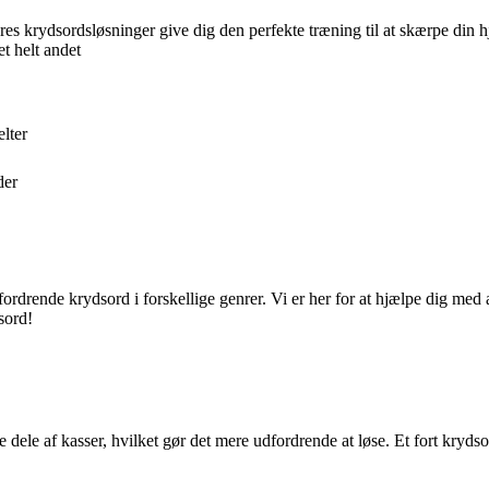
ores krydsordsløsninger give dig den perfekte træning til at skærpe din 
et helt andet
lter
der
fordrende krydsord i forskellige genrer. Vi er her for at hjælpe dig med
sord!
te dele af kasser, hvilket gør det mere udfordrende at løse. Et fort kryd