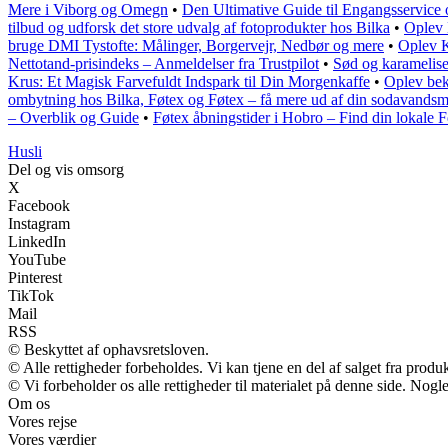
Mere i Viborg og Omegn
•
Den Ultimative Guide til Engangsservice 
tilbud og udforsk det store udvalg af fotoprodukter hos Bilka
•
Oplev 
bruge DMI Tystofte: Målinger, Borgervejr, Nedbør og mere
•
Oplev 
Nettotand-prisindeks – Anmeldelser fra Trustpilot
•
Sød og karamelise
Krus: Et Magisk Farvefuldt Indspark til Din Morgenkaffe
•
Oplev bek
ombytning hos Bilka, Føtex og Føtex – få mere ud af din sodavandsm
– Overblik og Guide
•
Føtex åbningstider i Hobro – Find din lokale 
H
usli
Del og vis omsorg
X
Facebook
Instagram
LinkedIn
YouTube
Pinterest
TikTok
Mail
RSS
© Beskyttet af ophavsretsloven.
© Alle rettigheder forbeholdes. Vi kan tjene en del af salget fra produ
© Vi forbeholder os alle rettigheder til materialet på denne side. Nog
Om os
Vores rejse
Vores værdier