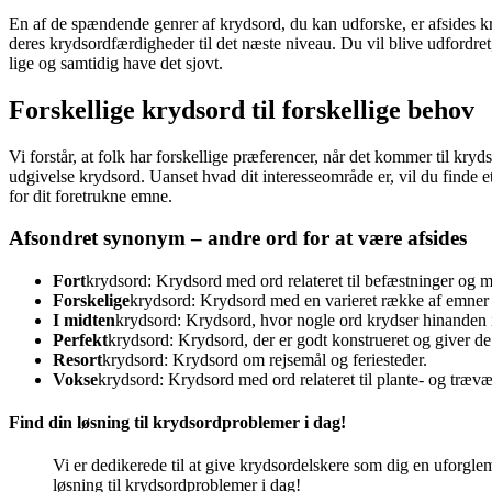
En af de spændende genrer af krydsord, du kan udforske, er afsides kr
deres krydsordfærdigheder til det næste niveau. Du vil blive udfordret
lige og samtidig have det sjovt.
Forskellige krydsord til forskellige behov
Vi forstår, at folk har forskellige præferencer, når det kommer til k
udgivelse krydsord. Uanset hvad dit interesseområde er, vil du finde et
for dit foretrukne emne.
Afsondret synonym – andre ord for at være afsides
Fort
krydsord: Krydsord med ord relateret til befæstninger og mi
Forskelige
krydsord: Krydsord med en varieret række af emner
I midten
krydsord: Krydsord, hvor nogle ord krydser hinanden 
Perfekt
krydsord: Krydsord, der er godt konstrueret og giver de
Resort
krydsord: Krydsord om rejsemål og feriesteder.
Vokse
krydsord: Krydsord med ord relateret til plante- og trævæ
Find din løsning til krydsordproblemer i dag!
Vi er dedikerede til at give krydsordelskere som dig en uforgle
løsning til krydsordproblemer i dag!