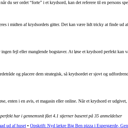
når du ser ordet “forte” i et krydsord, kan det referere til en persons spe
ceres i midten af krydsordets gitter. Det kan være lidt tricky at finde ud 
 ingen fejl eller manglende bogstaver. At løse et krydsord perfekt kan være
ledetråde og placere dem strategisk, så krydsordet er sjovt og udfordren
løse, enten i en avis, et magasin eller online. Når et krydsord er udgiv
il perfekt har i gennemsnit fået
4.1
stjerner baseret på
35
anmeldelser
ad ud af huset
•
Opskrift: Nyd lækre Big Ben pizza i Espergærde, Gen