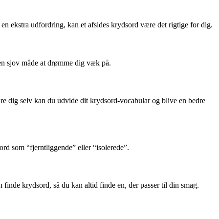
en ekstra udfordring, kan et afsides krydsord være det rigtige for dig.
re en sjov måde at drømme dig væk på.
dre dig selv kan du udvide dit krydsord-vocabular og blive en bedre
ord som “fjerntliggende” eller “isolerede”.
finde krydsord, så du kan altid finde en, der passer til din smag.