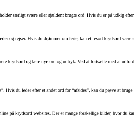
older særligt svære eller sjældent brugte ord. Hvis du er på udkig efter 
riesteder og rejser. Hvis du drømmer om ferie, kan et resort krydsord væ
rere krydsord og lære nye ord og udtryk. Ved at fortsætte med at udfor
. Hvis du leder efter et andet ord for “afsides”, kan du prøve at bruge 
line på krydsord-websites. Der er mange forskellige kilder, hvor du kan 