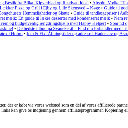
og Bestik fra Bilka, Kløverblad og Raadvad Ideal
•
Absolut Vodka Tilb
Lækker Pizza og Grill i Ejby og Lille Skensved – Køge
•
Guide til god
Kongehusets Hemmeligheder og Skatte
•
Guide til tandlægepriser i Aa
ret mælk: En guide til lækre desserter med kondenseret mælk
•
Nem ret
vem og budgetvenlig rengøringshjælp med Happy Helper!
•
Spar tid 
askine!
•
De bedste tilbud på Svaneke øl – Find din forhandler med Ti
Føtex i Hobro
•
Jem & Fix: Åbningstider og adresse i Haderslev og Asn
kter, der er købt via vores websted som en del af vores affilierede part
le links kan give os indtjening gennem affiliateprogrammer. Kopiering ell