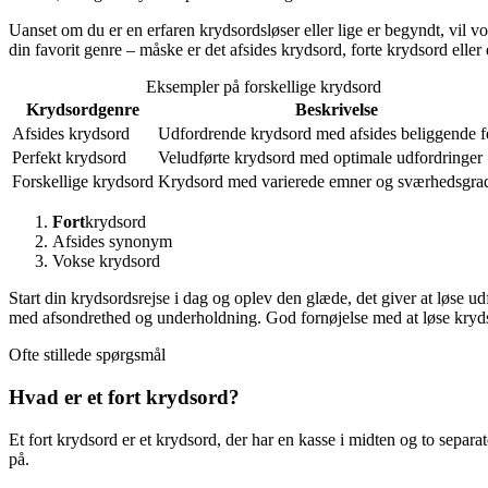
Uanset om du er en erfaren krydsordsløser eller lige er begyndt, vil v
din favorit genre – måske er det afsides krydsord, forte krydsord eller 
Eksempler på forskellige krydsord
Krydsordgenre
Beskrivelse
Afsides krydsord
Udfordrende krydsord med afsides beliggende fe
Perfekt krydsord
Veludførte krydsord med optimale udfordringer
Forskellige krydsord
Krydsord med varierede emner og sværhedsgra
Fort
krydsord
Afsides synonym
Vokse krydsord
Start din krydsordsrejse i dag og oplev den glæde, det giver at løse ud
med afsondrethed og underholdning. God fornøjelse med at løse kryd
Ofte stillede spørgsmål
Hvad er et fort krydsord?
Et fort krydsord er et krydsord, der har en kasse i midten og to separa
på.