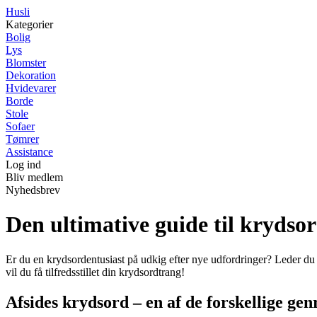
H
usli
Kategorier
Bolig
Lys
Blomster
Dekoration
Hvidevarer
Borde
Stole
Sofaer
Tømrer
Assistance
Log ind
Bliv medlem
Nyhedsbrev
Den ultimative guide til krydsord:
Er du en krydsordentusiast på udkig efter nye udfordringer? Leder du ef
vil du få tilfredsstillet din krydsordtrang!
Afsides krydsord – en af de forskellige gen