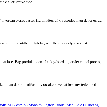
ciale eller stærke side.
af, hvordan svaret passer ind i midten af krydsordet, men det er en del
 en tilfredsstillende følelse, når alle clues er løst korrekt.
de at løse. Bag produktionen af et krydsord ligger der en hel proces,
et, kan man dele sin udfordring og glæde ved at løse mysteriet med
tofte og Glostrup
•
Stoholm Slagter: Tilbud, Mad Ud Af Huset og