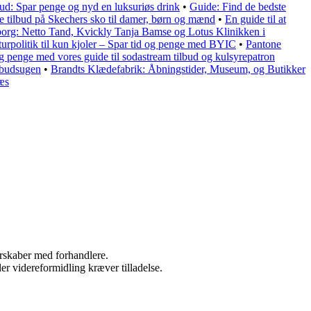
ud: Spar penge og nyd en luksuriøs drink
•
Guide: Find de bedste
e tilbud på Skechers sko til damer, børn og mænd
•
En guide til at
lborg: Netto Tand, Kvickly Tanja Bamse og Lotus Klinikken i
urpolitik til kun kjoler – Spar tid og penge med BYIC
•
Pantone
og penge med vores guide til sodastream tilbud og kulsyrepatron
lbudsugen
•
Brandts Klædefabrik: Åbningstider, Museum, og Butikker
æs
nerskaber med forhandlere.
er videreformidling kræver tilladelse.