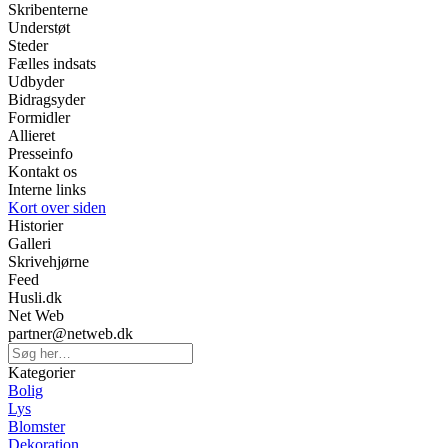
Skribenterne
Understøt
Steder
Fælles indsats
Udbyder
Bidragsyder
Formidler
Allieret
Presseinfo
Kontakt os
Interne links
Kort over siden
Historier
Galleri
Skrivehjørne
Feed
Husli.dk
Net Web
partner@netweb.dk
Kategorier
Bolig
Lys
Blomster
Dekoration