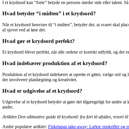
I et krydsord kan “forte” betyde en persons stærke side eller talent. Så 
Hvad betyder “i midten” i et krydsord?
Når et krydsord henviser til “i midten”, betyder det, at svaret skal pla
af sjovet ved at løse det.
Hvad gør et krydsord perfekt?
Et krydsord bliver perfekt, når alle ordene er korrekt udfyldt, og der er
Hvad indebærer produktion af et krydsord?
Produktion af et krydsord indebærer at oprette et gitter, vælge ord og 
der involverer planlægning og kreativitet.
Hvad er udgivelse af et krydsord?
Udgivelse af et krydsord betyder at gøre det tilgængeligt for andre at 
andre.
Artiklen Den ultimative guide til krydsord: fra fort til afsides, resort t
Andre populære artikler:
Fisketapas take-away: Lækre opskrifter og m