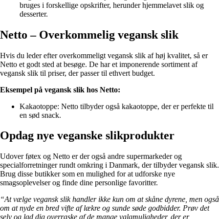
bruges i forskellige opskrifter, herunder hjemmelavet slik og
desserter.
Netto – Overkommelig vegansk slik
Hvis du leder efter overkommeligt vegansk slik af høj kvalitet, så er
Netto et godt sted at besøge. De har et imponerende sortiment af
vegansk slik til priser, der passer til ethvert budget.
Eksempel på vegansk slik hos Netto:
Kakaotoppe: Netto tilbyder også kakaotoppe, der er perfekte til
en sød snack.
Opdag nye veganske slikprodukter
Udover føtex og Netto er der også andre supermarkeder og
specialforretninger rundt omkring i Danmark, der tilbyder vegansk slik.
Brug disse butikker som en mulighed for at udforske nye
smagsoplevelser og finde dine personlige favoritter.
“At vælge vegansk slik handler ikke kun om at skåne dyrene, men også
om at nyde en bred vifte af lækre og sunde søde godbidder. Prøv det
selv og lad dig overraske af de mange valgmuligheder, der er