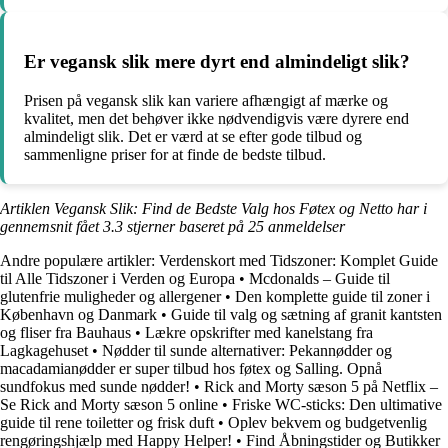
Er vegansk slik mere dyrt end almindeligt slik?
Prisen på vegansk slik kan variere afhængigt af mærke og
kvalitet, men det behøver ikke nødvendigvis være dyrere end
almindeligt slik. Det er værd at se efter gode tilbud og
sammenligne priser for at finde de bedste tilbud.
Artiklen Vegansk Slik: Find de Bedste Valg hos Føtex og Netto har i
gennemsnit fået
3.3
stjerner baseret på
25
anmeldelser
Andre populære artikler:
Verdenskort med Tidszoner: Komplet Guide
til Alle Tidszoner i Verden og Europa
•
Mcdonalds – Guide til
glutenfrie muligheder og allergener
•
Den komplette guide til zoner i
København og Danmark
•
Guide til valg og sætning af granit kantsten
og fliser fra Bauhaus
•
Lækre opskrifter med kanelstang fra
Lagkagehuset
•
Nødder til sunde alternativer: Pekannødder og
macadamianødder er super tilbud hos føtex og Salling. Opnå
sundfokus med sunde nødder!
•
Rick and Morty sæson 5 på Netflix –
Se Rick and Morty sæson 5 online
•
Friske WC-sticks: Den ultimative
guide til rene toiletter og frisk duft
•
Oplev bekvem og budgetvenlig
rengøringshjælp med Happy Helper!
•
Find Åbningstider og Butikker