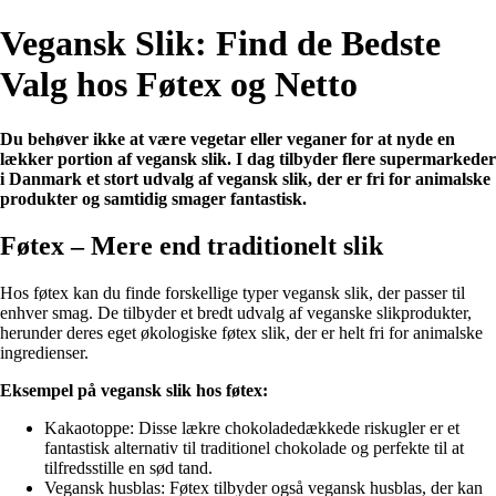
Vegansk Slik: Find de Bedste
Valg hos Føtex og Netto
Du behøver ikke at være vegetar eller veganer for at nyde en
lækker portion af vegansk slik. I dag tilbyder flere supermarkeder
i Danmark et stort udvalg af vegansk slik, der er fri for animalske
produkter og samtidig smager fantastisk.
Føtex – Mere end traditionelt slik
Hos føtex kan du finde forskellige typer vegansk slik, der passer til
enhver smag. De tilbyder et bredt udvalg af veganske slikprodukter,
herunder deres eget økologiske føtex slik, der er helt fri for animalske
ingredienser.
Eksempel på vegansk slik hos føtex:
Kakaotoppe: Disse lækre chokoladedækkede riskugler er et
fantastisk alternativ til traditionel chokolade og perfekte til at
tilfredsstille en sød tand.
Vegansk husblas: Føtex tilbyder også vegansk husblas, der kan