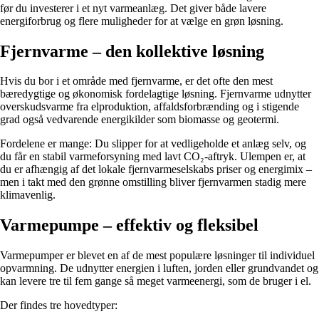
før du investerer i et nyt varmeanlæg. Det giver både lavere
energiforbrug og flere muligheder for at vælge en grøn løsning.
Fjernvarme – den kollektive løsning
Hvis du bor i et område med fjernvarme, er det ofte den mest
bæredygtige og økonomisk fordelagtige løsning. Fjernvarme udnytter
overskudsvarme fra elproduktion, affaldsforbrænding og i stigende
grad også vedvarende energikilder som biomasse og geotermi.
Fordelene er mange: Du slipper for at vedligeholde et anlæg selv, og
du får en stabil varmeforsyning med lavt CO₂-aftryk. Ulempen er, at
du er afhængig af det lokale fjernvarmeselskabs priser og energimix –
men i takt med den grønne omstilling bliver fjernvarmen stadig mere
klimavenlig.
Varmepumpe – effektiv og fleksibel
Varmepumper er blevet en af de mest populære løsninger til individuel
opvarmning. De udnytter energien i luften, jorden eller grundvandet og
kan levere tre til fem gange så meget varmeenergi, som de bruger i el.
Der findes tre hovedtyper: