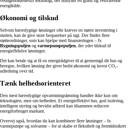
vedligeholdelsesfri teknologi, der udnytter en gratis og vedvarende
energikilde.
Økonomi og tilskud
Selvom bæredygtige løsninger ofte kræver en større investering i
starten, kan de give store besparelser på sigt. Der findes flere
støtteordninger, som kan hjælpe med finansieringen – fx
Bygningspuljen
og
varmepumpepuljen
, der yder tilskud til
energieffektive løsninger.
Det kan betale sig at få en energirådgiver til at gennemgå dit hus og
beregne, hvilken løsning der giver bedst økonomi og lavest CO₂-
udledning over tid.
Tænk helhedsorienteret
Den mest bæredygtige opvarmningsløsning handler ikke kun om
teknologien, men om helheden. Et energieffektivt hus, god isolering,
intelligent styring og bevidst adfærd kan tilsammen reducere
energiforbruget markant.
Overvej også, hvordan du kan kombinere flere løsninger – fx
varmepumpe og solvarme – for at skabe et fleksibelt og fremtidssikret