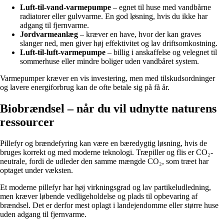
Luft-til-vand-varmepumpe
– egnet til huse med vandbårne
radiatorer eller gulvvarme. En god løsning, hvis du ikke har
adgang til fjernvarme.
Jordvarmeanlæg
– kræver en have, hvor der kan graves
slanger ned, men giver høj effektivitet og lav driftsomkostning.
Luft-til-luft-varmepumpe
– billig i anskaffelse og velegnet til
sommerhuse eller mindre boliger uden vandbåret system.
Varmepumper kræver en vis investering, men med tilskudsordninger
og lavere energiforbrug kan de ofte betale sig på få år.
Biobrændsel – når du vil udnytte naturens
ressourcer
Pillefyr og brændefyring kan være en bæredygtig løsning, hvis de
bruges korrekt og med moderne teknologi. Træpiller og flis er CO₂-
neutrale, fordi de udleder den samme mængde CO₂, som træet har
optaget under væksten.
Et moderne pillefyr har høj virkningsgrad og lav partikeludledning,
men kræver løbende vedligeholdelse og plads til opbevaring af
brændsel. Det er derfor mest oplagt i landejendomme eller større huse
uden adgang til fjernvarme.