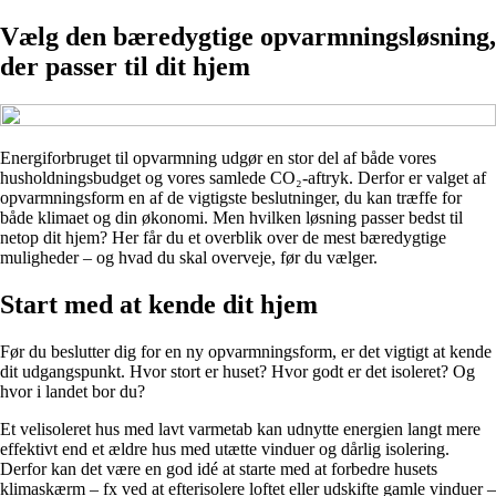
Vælg den bæredygtige opvarmningsløsning,
der passer til dit hjem
Energiforbruget til opvarmning udgør en stor del af både vores
husholdningsbudget og vores samlede CO₂-aftryk. Derfor er valget af
opvarmningsform en af de vigtigste beslutninger, du kan træffe for
både klimaet og din økonomi. Men hvilken løsning passer bedst til
netop dit hjem? Her får du et overblik over de mest bæredygtige
muligheder – og hvad du skal overveje, før du vælger.
Start med at kende dit hjem
Før du beslutter dig for en ny opvarmningsform, er det vigtigt at kende
dit udgangspunkt. Hvor stort er huset? Hvor godt er det isoleret? Og
hvor i landet bor du?
Et velisoleret hus med lavt varmetab kan udnytte energien langt mere
effektivt end et ældre hus med utætte vinduer og dårlig isolering.
Derfor kan det være en god idé at starte med at forbedre husets
klimaskærm – fx ved at efterisolere loftet eller udskifte gamle vinduer –