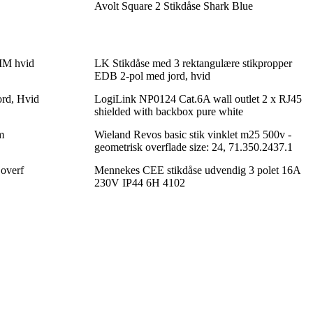
Avolt Square 2 Stikdåse Shark Blue
2MM hvid
LK Stikdåse med 3 rektangulære stikpropper
EDB 2-pol med jord, hvid
ord, Hvid
LogiLink NP0124 Cat.6A wall outlet 2 x RJ45
shielded with backbox pure white
m
Wieland Revos basic stik vinklet m25 500v -
geometrisk overflade size: 24, 71.350.2437.1
 overf
Mennekes CEE stikdåse udvendig 3 polet 16A
230V IP44 6H 4102