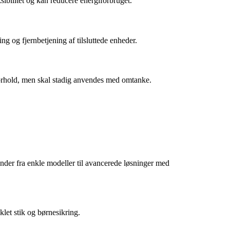
sibilitet og kan reducere energiforbruget.
g og fjernbetjening af tilsluttede enheder.
jrforhold, men skal stadig anvendes med omtanke.
ænder fra enkle modeller til avancerede løsninger med
let stik og børnesikring.