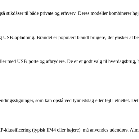
gså stikdåser til både private og erhverv. Deres modeller kombinerer høj
og USB-opladning. Brandet er populært blandt brugere, der ønsker at be
deller med USB-porte og afbrydere. De er et godt valg til hverdagsbrug
ingsstigninger, som kan opstå ved lynnedslag eller fejl i elnettet. Det
j IP-klassificering (typisk IP44 eller højere), må anvendes udendørs. Al