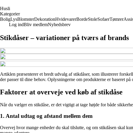
H
usli
Kategorier
Bolig
Lys
Blomster
Dekoration
Hvidevarer
Borde
Stole
Sofaer
Tømrer
Assi
Log ind
Bliv medlem
Nyhedsbrev
Stikdåser – variationer på tværs af brands
Artiklen præsenterer et bredt udvalg af stikdåser, som illustrerer forske
der passer til dine behov. Oplysningerne om produkterne er baseret på of
Faktorer at overveje ved køb af stikdåse
Når du vælger en stikdåse, er det vigtigt at tage højde for både sikkerh
1. Antal udtag og afstand mellem dem
Overvej hvor mange enheder du skal tilslutte, og om stikdåsen skal kun
mange adaptere.