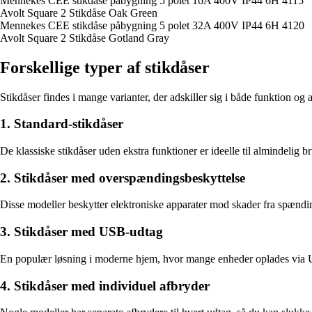
Mennekes CEE stikdåse påbygning 5 polet 16A 400V IP44 6H 4115
Avolt Square 2 Stikdåse Oak Green
Mennekes CEE stikdåse påbygning 5 polet 32A 400V IP44 6H 4120
Avolt Square 2 Stikdåse Gotland Gray
Forskellige typer af stikdåser
Stikdåser findes i mange varianter, der adskiller sig i både funktion og
1. Standard-stikdåser
De klassiske stikdåser uden ekstra funktioner er ideelle til almindelig 
2. Stikdåser med overspændingsbeskyttelse
Disse modeller beskytter elektroniske apparater mod skader fra spændin
3. Stikdåser med USB-udtag
En populær løsning i moderne hjem, hvor mange enheder oplades via USB
4. Stikdåser med individuel afbryder