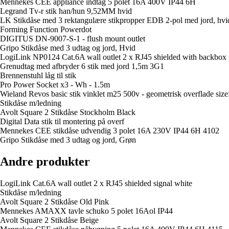
Mennekes CEE appliance indtag 5 polet 16A 400V IP44 6H
Legrand Tv-r stik han/hun 9,52MM hvid
LK Stikdåse med 3 rektangulære stikpropper EDB 2-pol med jord, hvi
Forming Function Powerdot
DIGITUS DN-9007-S-1 - flush mount outlet
Gripo Stikdåse med 3 udtag og jord, Hvid
LogiLink NP0124 Cat.6A wall outlet 2 x RJ45 shielded with backbox 
Grenudtag med afbryder 6 stik med jord 1,5m 3G1
Brennenstuhl låg til stik
Pro Power Socket x3 - Wh - 1.5m
Wieland Revos basic stik vinklet m25 500v - geometrisk overflade size
Stikdåse m/ledning
Avolt Square 2 Stikdåse Stockholm Black
Digital Data stik til montering på overf
Mennekes CEE stikdåse udvendig 3 polet 16A 230V IP44 6H 4102
Gripo Stikdåse med 3 udtag og jord, Grøn
Andre produkter
LogiLink Cat.6A wall outlet 2 x RJ45 shielded signal white
Stikdåse m/ledning
Avolt Square 2 Stikdåse Old Pink
Mennekes AMAXX tavle schuko 5 polet 16Aol IP44
Avolt Square 2 Stikdåse Beige