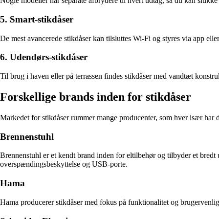
Nogle modeller har separate afbrydere til hvert udtag, så du kan slukke 
5. Smart-stikdåser
De mest avancerede stikdåser kan tilsluttes Wi-Fi og styres via app el
6. Udendørs-stikdåser
Til brug i haven eller på terrassen findes stikdåser med vandtæt konstr
Forskellige brands inden for stikdåser
Markedet for stikdåser rummer mange producenter, som hver især har d
Brennenstuhl
Brennenstuhl er et kendt brand inden for eltilbehør og tilbyder et bred
overspændingsbeskyttelse og USB-porte.
Hama
Hama producerer stikdåser med fokus på funktionalitet og brugervenlig