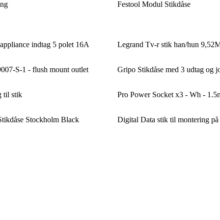
ing
Festool Modul Stikdåse
pliance indtag 5 polet 16A
Legrand Tv-r stik han/hun 9,5
7-S-1 - flush mount outlet
Gripo Stikdåse med 3 udtag og j
til stik
Pro Power Socket x3 - Wh - 1.5
Stikdåse Stockholm Black
Digital Data stik til montering på