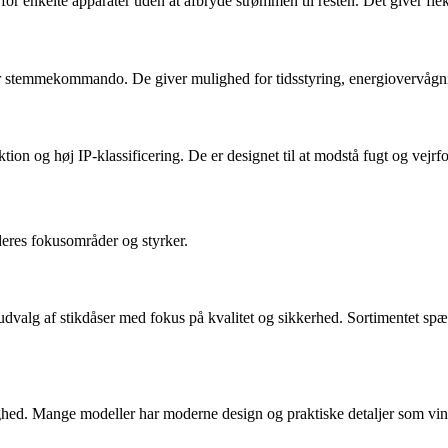
for enkelte apparater uden at afbryde strømmen til resten. Det giver flek
ler stemmekommando. De giver mulighed for tidsstyring, energiovervågnin
uktion og høj IP-klassificering. De er designet til at modstå fugt og ve
eres fokusområder og styrker.
t udvalg af stikdåser med fokus på kvalitet og sikkerhed. Sortimentet sp
hed. Mange modeller har moderne design og praktiske detaljer som vink