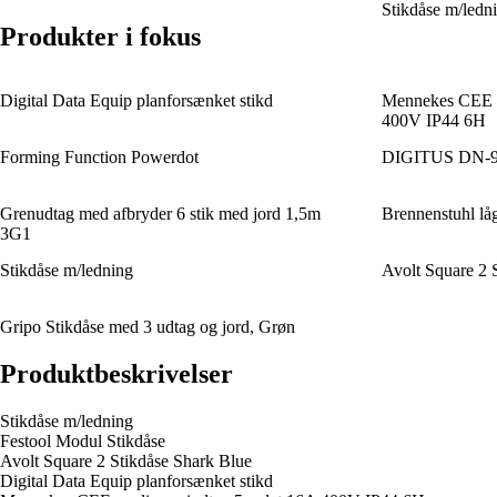
Stikdåse m/ledn
Produkter i fokus
Digital Data Equip planforsænket stikd
Mennekes CEE ap
400V IP44 6H
Forming Function Powerdot
DIGITUS DN-900
Grenudtag med afbryder 6 stik med jord 1,5m
Brennenstuhl låg 
3G1
Stikdåse m/ledning
Avolt Square 2 
Gripo Stikdåse med 3 udtag og jord, Grøn
Produktbeskrivelser
Stikdåse m/ledning
Festool Modul Stikdåse
Avolt Square 2 Stikdåse Shark Blue
Digital Data Equip planforsænket stikd