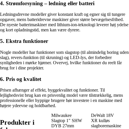
4. Strømforsyning – ledning eller batteri
Ledningsdrevne modeller giver konstant kraft og egner sig til tungere
opgaver, mens batteridrevne maskiner giver større bevægelsesfrihed.
De nyeste batterimaskiner med lithium-ion-teknologi leverer høj ydelse
og kort opladningstid, men kan være dyrere.
5. Ekstra funktioner
Nogle modeller har funktioner som slagstop (til almindelig boring uden
slag), revers-funktion (til skruning) og LED-lys, der forbedrer
synligheden i mørke hjørner. Overvej, hvilke funktioner du reelt får
brug for i dine projekter.
6. Pris og kvalitet
Prisen afhænger af effekt, byggekvalitet og funktioner. Til
lejlighedsvist brug kan en prisvenlig model være tilstrækkelig, mens
professionelle eller hyppige brugere bør investere i en maskine med
højere ydeevne og holdbarhed.
Milwaukee
DeWalt 18V
Slagtop 1" SHW
XR kulløs
Produkter i
DYB 27mm
slagboremaskine