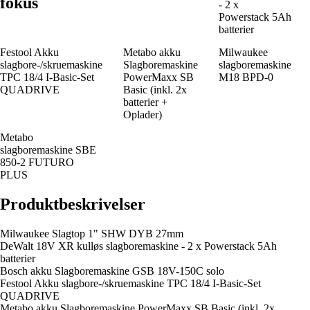
fokus
- 2 x
Powerstack 5Ah
batterier
Festool Akku
Metabo akku
Milwaukee
slagbore-/skruemaskine
Slagboremaskine
slagboremaskine
TPC 18/4 I-Basic-Set
PowerMaxx SB
M18 BPD-0
QUADRIVE
Basic (inkl. 2x
batterier +
Oplader)
Metabo
slagboremaskine SBE
850-2 FUTURO
PLUS
Produktbeskrivelser
Milwaukee Slagtop 1" SHW DYB 27mm
DeWalt 18V XR kulløs slagboremaskine - 2 x Powerstack 5Ah
batterier
Bosch akku Slagboremaskine GSB 18V-150C solo
Festool Akku slagbore-/skruemaskine TPC 18/4 I-Basic-Set
QUADRIVE
Metabo akku Slagboremaskine PowerMaxx SB Basic (inkl. 2x