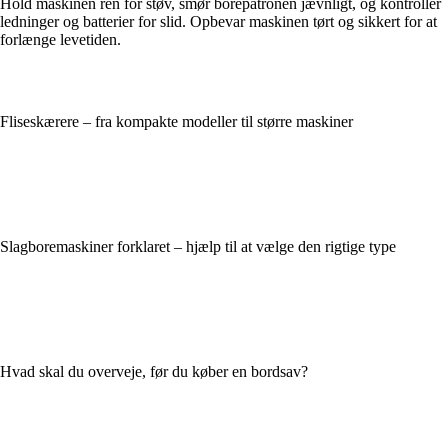
Hold maskinen ren for støv, smør borepatronen jævnligt, og kontroller
ledninger og batterier for slid. Opbevar maskinen tørt og sikkert for at
forlænge levetiden.
Fliseskærere – fra kompakte modeller til større maskiner
Slagboremaskiner forklaret – hjælp til at vælge den rigtige type
Hvad skal du overveje, før du køber en bordsav?