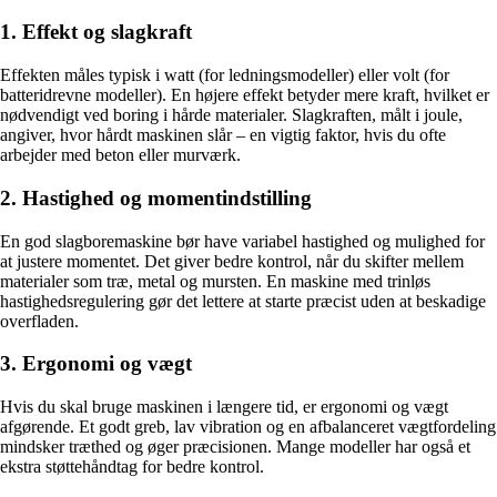
1. Effekt og slagkraft
Effekten måles typisk i watt (for ledningsmodeller) eller volt (for
batteridrevne modeller). En højere effekt betyder mere kraft, hvilket er
nødvendigt ved boring i hårde materialer. Slagkraften, målt i joule,
angiver, hvor hårdt maskinen slår – en vigtig faktor, hvis du ofte
arbejder med beton eller murværk.
2. Hastighed og momentindstilling
En god slagboremaskine bør have variabel hastighed og mulighed for
at justere momentet. Det giver bedre kontrol, når du skifter mellem
materialer som træ, metal og mursten. En maskine med trinløs
hastighedsregulering gør det lettere at starte præcist uden at beskadige
overfladen.
3. Ergonomi og vægt
Hvis du skal bruge maskinen i længere tid, er ergonomi og vægt
afgørende. Et godt greb, lav vibration og en afbalanceret vægtfordeling
mindsker træthed og øger præcisionen. Mange modeller har også et
ekstra støttehåndtag for bedre kontrol.