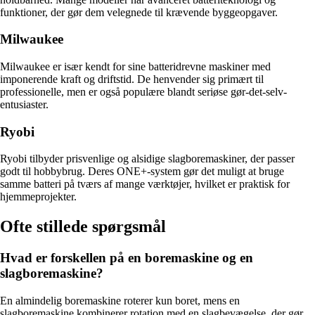
funktioner, der gør dem velegnede til krævende byggeopgaver.
Milwaukee
Milwaukee er især kendt for sine batteridrevne maskiner med
imponerende kraft og driftstid. De henvender sig primært til
professionelle, men er også populære blandt seriøse gør-det-selv-
entusiaster.
Ryobi
Ryobi tilbyder prisvenlige og alsidige slagboremaskiner, der passer
godt til hobbybrug. Deres ONE+-system gør det muligt at bruge
samme batteri på tværs af mange værktøjer, hvilket er praktisk for
hjemmeprojekter.
Ofte stillede spørgsmål
Hvad er forskellen på en boremaskine og en
slagboremaskine?
En almindelig boremaskine roterer kun boret, mens en
slagboremaskine kombinerer rotation med en slagbevægelse, der gør