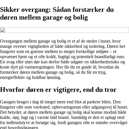
Sikker overgang: Sådan forstærker du
døren mellem garage og bolig
Overgangen mellem garage og bolig er et af de steder i huset, hvor
mange overser vigtigheden af både sikkerhed og isolering. Døren her
fungerer som en grænse mellem to meget forskellige miljøer – et
opvarmet hjem og et ofte koldt, fugtigt og potentielt brandfarligt rum.
En svag eller utæt dør kan derfor både udgøre en sikkerhedsrisiko og
koste dyrt på varmeregningen. Her får du en guide til, hvordan du
forstærker døren mellem garage og bolig, så du får en tryg,
energieffektiv og holdbar løsning.
Hvorfor døren er vigtigere, end du tror
Garagen bruges i dag til meget mere end blot at parkere bilen. Den
fungerer ofte som værksted, opbevaringsrum eller adgangsvej til huset.
Det betyder, at døren mellem garage og bolig skal kunne modstå både
kulde, støj, lugt og i værste fald brand. Samtidig er den et oplagt sted
for indbrudstyve at forsøge sig, fordi garagen ofte er mindre overvåget
end hovedindgangen.