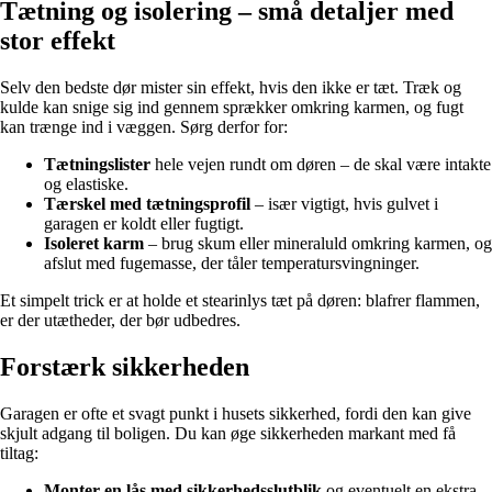
Tætning og isolering – små detaljer med
stor effekt
Selv den bedste dør mister sin effekt, hvis den ikke er tæt. Træk og
kulde kan snige sig ind gennem sprækker omkring karmen, og fugt
kan trænge ind i væggen. Sørg derfor for:
Tætningslister
hele vejen rundt om døren – de skal være intakte
og elastiske.
Tærskel med tætningsprofil
– især vigtigt, hvis gulvet i
garagen er koldt eller fugtigt.
Isoleret karm
– brug skum eller mineraluld omkring karmen, og
afslut med fugemasse, der tåler temperatursvingninger.
Et simpelt trick er at holde et stearinlys tæt på døren: blafrer flammen,
er der utætheder, der bør udbedres.
Forstærk sikkerheden
Garagen er ofte et svagt punkt i husets sikkerhed, fordi den kan give
skjult adgang til boligen. Du kan øge sikkerheden markant med få
tiltag:
Monter en lås med sikkerhedsslutblik
og eventuelt en ekstra