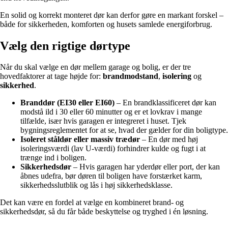
En solid og korrekt monteret dør kan derfor gøre en markant forskel –
både for sikkerheden, komforten og husets samlede energiforbrug.
Vælg den rigtige dørtype
Når du skal vælge en dør mellem garage og bolig, er der tre
hovedfaktorer at tage højde for:
brandmodstand
,
isolering
og
sikkerhed
.
Branddør (EI30 eller EI60)
– En brandklassificeret dør kan
modstå ild i 30 eller 60 minutter og er et lovkrav i mange
tilfælde, især hvis garagen er integreret i huset. Tjek
bygningsreglementet for at se, hvad der gælder for din boligtype.
Isoleret ståldør eller massiv trædør
– En dør med høj
isoleringsværdi (lav U-værdi) forhindrer kulde og fugt i at
trænge ind i boligen.
Sikkerhedsdør
– Hvis garagen har yderdør eller port, der kan
åbnes udefra, bør døren til boligen have forstærket karm,
sikkerhedsslutblik og lås i høj sikkerhedsklasse.
Det kan være en fordel at vælge en kombineret brand- og
sikkerhedsdør, så du får både beskyttelse og tryghed i én løsning.