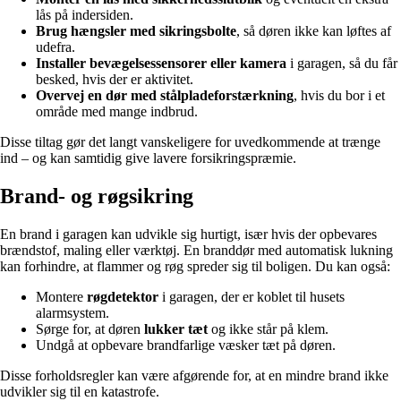
lås på indersiden.
Brug hængsler med sikringsbolte
, så døren ikke kan løftes af
udefra.
Installer bevægelsessensorer eller kamera
i garagen, så du får
besked, hvis der er aktivitet.
Overvej en dør med stålpladeforstærkning
, hvis du bor i et
område med mange indbrud.
Disse tiltag gør det langt vanskeligere for uvedkommende at trænge
ind – og kan samtidig give lavere forsikringspræmie.
Brand- og røgsikring
En brand i garagen kan udvikle sig hurtigt, især hvis der opbevares
brændstof, maling eller værktøj. En branddør med automatisk lukning
kan forhindre, at flammer og røg spreder sig til boligen. Du kan også:
Montere
røgdetektor
i garagen, der er koblet til husets
alarmsystem.
Sørge for, at døren
lukker tæt
og ikke står på klem.
Undgå at opbevare brandfarlige væsker tæt på døren.
Disse forholdsregler kan være afgørende for, at en mindre brand ikke
udvikler sig til en katastrofe.