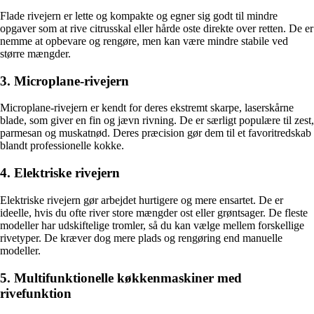
Flade rivejern er lette og kompakte og egner sig godt til mindre
opgaver som at rive citrusskal eller hårde oste direkte over retten. De er
nemme at opbevare og rengøre, men kan være mindre stabile ved
større mængder.
3. Microplane-rivejern
Microplane-rivejern er kendt for deres ekstremt skarpe, laserskårne
blade, som giver en fin og jævn rivning. De er særligt populære til zest,
parmesan og muskatnød. Deres præcision gør dem til et favoritredskab
blandt professionelle kokke.
4. Elektriske rivejern
Elektriske rivejern gør arbejdet hurtigere og mere ensartet. De er
ideelle, hvis du ofte river store mængder ost eller grøntsager. De fleste
modeller har udskiftelige tromler, så du kan vælge mellem forskellige
rivetyper. De kræver dog mere plads og rengøring end manuelle
modeller.
5. Multifunktionelle køkkenmaskiner med
rivefunktion