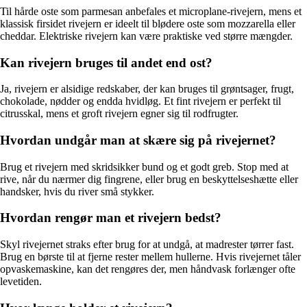
Til hårde oste som parmesan anbefales et microplane-rivejern, mens et
klassisk firsidet rivejern er ideelt til blødere oste som mozzarella eller
cheddar. Elektriske rivejern kan være praktiske ved større mængder.
Kan rivejern bruges til andet end ost?
Ja, rivejern er alsidige redskaber, der kan bruges til grøntsager, frugt,
chokolade, nødder og endda hvidløg. Et fint rivejern er perfekt til
citrusskal, mens et groft rivejern egner sig til rodfrugter.
Hvordan undgår man at skære sig på rivejernet?
Brug et rivejern med skridsikker bund og et godt greb. Stop med at
rive, når du nærmer dig fingrene, eller brug en beskyttelseshætte eller
handsker, hvis du river små stykker.
Hvordan rengør man et rivejern bedst?
Skyl rivejernet straks efter brug for at undgå, at madrester tørrer fast.
Brug en børste til at fjerne rester mellem hullerne. Hvis rivejernet tåler
opvaskemaskine, kan det rengøres der, men håndvask forlænger ofte
levetiden.