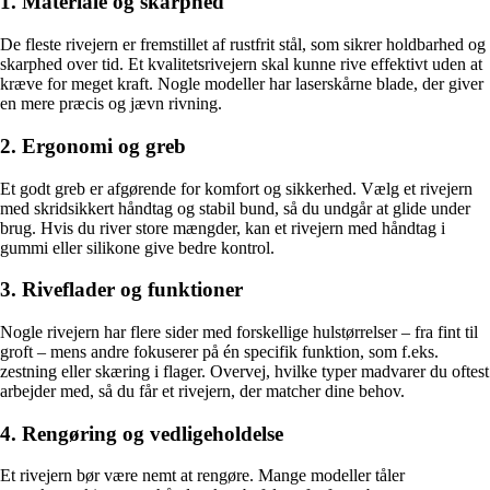
1. Materiale og skarphed
De fleste rivejern er fremstillet af rustfrit stål, som sikrer holdbarhed og
skarphed over tid. Et kvalitetsrivejern skal kunne rive effektivt uden at
kræve for meget kraft. Nogle modeller har laserskårne blade, der giver
en mere præcis og jævn rivning.
2. Ergonomi og greb
Et godt greb er afgørende for komfort og sikkerhed. Vælg et rivejern
med skridsikkert håndtag og stabil bund, så du undgår at glide under
brug. Hvis du river store mængder, kan et rivejern med håndtag i
gummi eller silikone give bedre kontrol.
3. Riveflader og funktioner
Nogle rivejern har flere sider med forskellige hulstørrelser – fra fint til
groft – mens andre fokuserer på én specifik funktion, som f.eks.
zestning eller skæring i flager. Overvej, hvilke typer madvarer du oftest
arbejder med, så du får et rivejern, der matcher dine behov.
4. Rengøring og vedligeholdelse
Et rivejern bør være nemt at rengøre. Mange modeller tåler