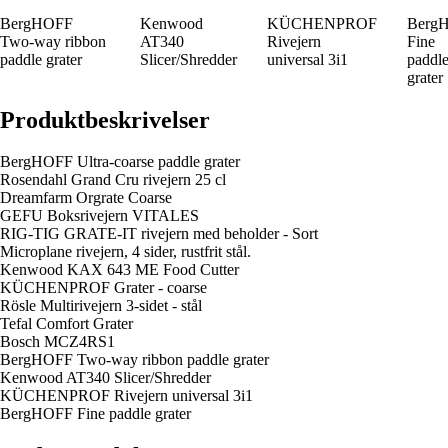
BergHOFF
Kenwood
KÜCHENPROF
Berg
Two-way ribbon
AT340
Rivejern
Fine
paddle grater
Slicer/Shredder
universal 3i1
paddl
grater
Produktbeskrivelser
BergHOFF Ultra-coarse paddle grater
Rosendahl Grand Cru rivejern 25 cl
Dreamfarm Orgrate Coarse
GEFU Boksrivejern VITALES
RIG-TIG GRATE-IT rivejern med beholder - Sort
Microplane rivejern, 4 sider, rustfrit stål.
Kenwood KAX 643 ME Food Cutter
KÜCHENPROF Grater - coarse
Rösle Multirivejern 3-sidet - stål
Tefal Comfort Grater
Bosch MCZ4RS1
BergHOFF Two-way ribbon paddle grater
Kenwood AT340 Slicer/Shredder
KÜCHENPROF Rivejern universal 3i1
BergHOFF Fine paddle grater