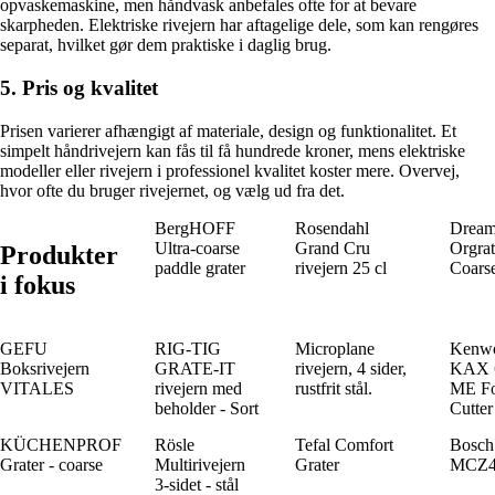
opvaskemaskine, men håndvask anbefales ofte for at bevare
skarpheden. Elektriske rivejern har aftagelige dele, som kan rengøres
separat, hvilket gør dem praktiske i daglig brug.
5. Pris og kvalitet
Prisen varierer afhængigt af materiale, design og funktionalitet. Et
simpelt håndrivejern kan fås til få hundrede kroner, mens elektriske
modeller eller rivejern i professionel kvalitet koster mere. Overvej,
hvor ofte du bruger rivejernet, og vælg ud fra det.
BergHOFF
Rosendahl
Dream
Ultra-coarse
Grand Cru
Orgra
Produkter
paddle grater
rivejern 25 cl
Coars
i fokus
GEFU
RIG-TIG
Microplane
Kenw
Boksrivejern
GRATE-IT
rivejern, 4 sider,
KAX 
VITALES
rivejern med
rustfrit stål.
ME F
beholder - Sort
Cutter
KÜCHENPROF
Rösle
Tefal Comfort
Bosch
Grater - coarse
Multirivejern
Grater
MCZ4
3-sidet - stål