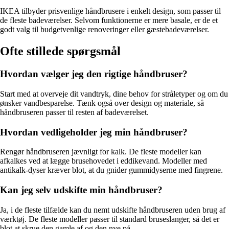
IKEA tilbyder prisvenlige håndbrusere i enkelt design, som passer til
de fleste badeværelser. Selvom funktionerne er mere basale, er de et
godt valg til budgetvenlige renoveringer eller gæstebadeværelser.
Ofte stillede spørgsmål
Hvordan vælger jeg den rigtige håndbruser?
Start med at overveje dit vandtryk, dine behov for stråletyper og om du
ønsker vandbesparelse. Tænk også over design og materiale, så
håndbruseren passer til resten af badeværelset.
Hvordan vedligeholder jeg min håndbruser?
Rengør håndbruseren jævnligt for kalk. De fleste modeller kan
afkalkes ved at lægge brusehovedet i eddikevand. Modeller med
antikalk-dyser kræver blot, at du gnider gummidyserne med fingrene.
Kan jeg selv udskifte min håndbruser?
Ja, i de fleste tilfælde kan du nemt udskifte håndbruseren uden brug af
værktøj. De fleste modeller passer til standard bruseslanger, så det er
blot at skrue den gamle af og den nye på.