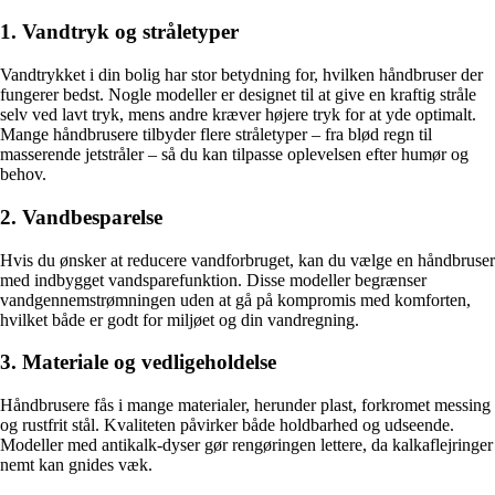
1. Vandtryk og stråletyper
Vandtrykket i din bolig har stor betydning for, hvilken håndbruser der
fungerer bedst. Nogle modeller er designet til at give en kraftig stråle
selv ved lavt tryk, mens andre kræver højere tryk for at yde optimalt.
Mange håndbrusere tilbyder flere stråletyper – fra blød regn til
masserende jetstråler – så du kan tilpasse oplevelsen efter humør og
behov.
2. Vandbesparelse
Hvis du ønsker at reducere vandforbruget, kan du vælge en håndbruser
med indbygget vandsparefunktion. Disse modeller begrænser
vandgennemstrømningen uden at gå på kompromis med komforten,
hvilket både er godt for miljøet og din vandregning.
3. Materiale og vedligeholdelse
Håndbrusere fås i mange materialer, herunder plast, forkromet messing
og rustfrit stål. Kvaliteten påvirker både holdbarhed og udseende.
Modeller med antikalk-dyser gør rengøringen lettere, da kalkaflejringer
nemt kan gnides væk.