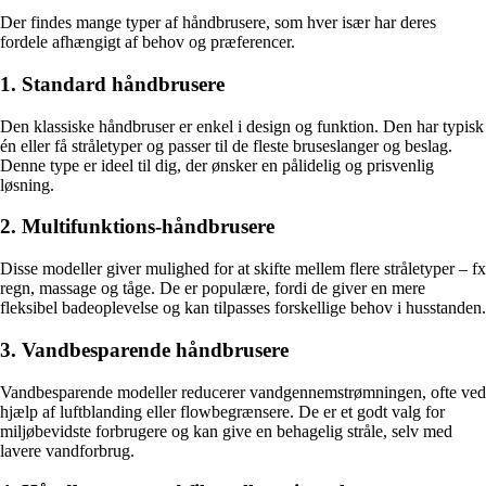
Der findes mange typer af håndbrusere, som hver især har deres
fordele afhængigt af behov og præferencer.
1. Standard håndbrusere
Den klassiske håndbruser er enkel i design og funktion. Den har typisk
én eller få stråletyper og passer til de fleste bruseslanger og beslag.
Denne type er ideel til dig, der ønsker en pålidelig og prisvenlig
løsning.
2. Multifunktions-håndbrusere
Disse modeller giver mulighed for at skifte mellem flere stråletyper – fx
regn, massage og tåge. De er populære, fordi de giver en mere
fleksibel badeoplevelse og kan tilpasses forskellige behov i husstanden.
3. Vandbesparende håndbrusere
Vandbesparende modeller reducerer vandgennemstrømningen, ofte ved
hjælp af luftblanding eller flowbegrænsere. De er et godt valg for
miljøbevidste forbrugere og kan give en behagelig stråle, selv med
lavere vandforbrug.