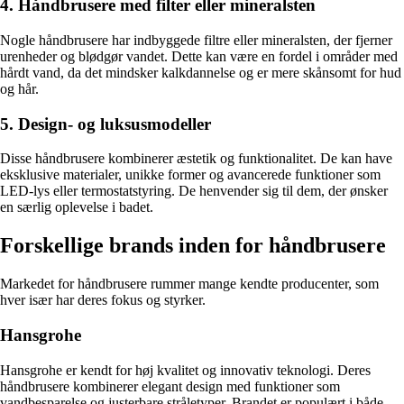
4. Håndbrusere med filter eller mineralsten
Nogle håndbrusere har indbyggede filtre eller mineralsten, der fjerner
urenheder og blødgør vandet. Dette kan være en fordel i områder med
hårdt vand, da det mindsker kalkdannelse og er mere skånsomt for hud
og hår.
5. Design- og luksusmodeller
Disse håndbrusere kombinerer æstetik og funktionalitet. De kan have
eksklusive materialer, unikke former og avancerede funktioner som
LED-lys eller termostatstyring. De henvender sig til dem, der ønsker
en særlig oplevelse i badet.
Forskellige brands inden for håndbrusere
Markedet for håndbrusere rummer mange kendte producenter, som
hver især har deres fokus og styrker.
Hansgrohe
Hansgrohe er kendt for høj kvalitet og innovativ teknologi. Deres
håndbrusere kombinerer elegant design med funktioner som
vandbesparelse og justerbare stråletyper. Brandet er populært i både