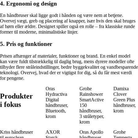
4. Ergonomi og design
En håndbruser skal ligge godt i hånden og være nem at betjene.
Overvej vægt, greb og placering af knapper, især hvis den skal bruges
af børn eller ældre. Designet spiller også en rolle – fra klassiske runde
former til moderne, minimalistiske linjer.
5. Pris og funktioner
Prisen afhænger af materialer, funktioner og brand. En enkel model
kan være fuldt tilstrækkelig til daglig brug, mens dyrere modeller ofte
tilbyder flere stråleindstillinger, bedre byggekvalitet og vandbesparende
teknologi. Overvej, hvad der er vigtigst for dig, så du får mest værdi
for pengene.
Oras
Grohe
Damixa
Hydractiva
Rainshower
Clover
Produkter
Digital
SmartActive
Green Plus
i fokus
håndbruser,
150
håndbruser,
Bluetooth,
håndbruser,
krom
krom
3 stråletyper,
krom
Kriss håndbruser
AXOR
Oras Apollo
Grohe
til euroclean
Starck
håndbruser,
Tempesta