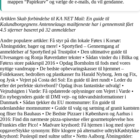
mappen “Papirkurv” og vælge de e-mails, du vil gendanne.
Artiklen Skab forbindelse til KA NET Mail: En guide til
Kalundborgegnens Antennelaugs mailtjeneste har i gennemsnit fået
4.5
stjerner baseret på
32
anmeldelser
Andre populære artikler:
Få styr på din lokale Føtex i Korsør:
Åbningstider, bager og mere!
•
Sportyfied – Gennemgang af
anmeldelser af Sportyfied på Trustpilot
•
Den ultimative guide til
Ulvesangen og Ronja Røverdatter tekster
•
Sådan vinder du i Bilka og
Føtexs store pakkespil 2016
•
Opdag Bornholm til fods med vores
nyttige vandreapp
•
De bedste opbevaringskasser til hjemmet –
Foldekasser, bedrollers og plastkasser fra Harald Nyborg, Jem og Fix,
og Jysk
•
Vejret på Costa del Sol: En guide til året rundt
•
Leder du
efter det perfekte skrivebord? Opdag ilvas fantastiske udvalg!
•
Vejrudsigten i Varde: Få opdaterede oplysninger om Vejret i Varde
•
En nybegynders guide til DMI vejr- og tidevandsinformationer i
Danmark
•
Sådan tjekker du EU momsnumre: En guide til
udenlandske momsnumre
•
Guide til valg og sætning af granit kantsten
og fliser fra Bauhaus
•
De Bedste Pizzaer i København og Aarhus i
2016: Find din nærmeste pizza-spisestue eller gourmetoplevelse hos
Frankies eller Pico!
•
Madvare krydsord: Få hjernen i kog med sjove
opgaverStykke synonym: Bliv klogere på alternative udtrykKødstykke
krydsord: Puslespil med sultne udfor
•
Netto Aalborg Åbningstider: