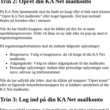
Trin 2: Opret din KA Net mailkonto
På KA Nets hjemmeside skal du finde en knap eller et link med teksten
“Opret KA Net mailkonto” eller noget lignende. Det kan normalt
findes på forsiden eller i menuen.
Når du har fundet knappen, skal du klikke på den for at starte
oprettelsesprocessen. Dette vil åbne en ny side eller en pop-up med et
registreringsformular.
På registreringsformularen skal du indtaste følgende oplysninger:
Brugernavn: Vælg et brugernavn, du vil bruge til din KA Net
mailkonto.
Adgangskode: Vælg en sikker adgangskode til din mailkonto.
Personlige oplysninger: Indtast dine personlige oplysninger som
navn, adresse og telefonnummer.
Når du har udfyldt alle felter, skal du klikke på knappen “Opret konto”
eller en lignende bekræftelsesknappen for at fuldføre oprettelsen af din
KA Net mailkonto.
Trin 3: Log ind på din KA Net mailkonto
Efter succesfuld oprettelse af din mailkonto, vil du blive videresendt til